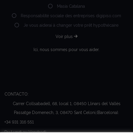
Masía Catalana
Responsabilité sociale des entreprises digipiso.com
Je vous aiderai à changer votre prêt hypothécaire
Voir plus
Ici, nous sommes pour vous aider.
CONTACTO:
Carrer Collsabadell, 68, local 1, 08450 Llinars del Vallès
Passatge Domenech, 3, 08470 Sant Celoni,(Barcelona).
+34 931 316 551
Du Lundi au Vendredi: