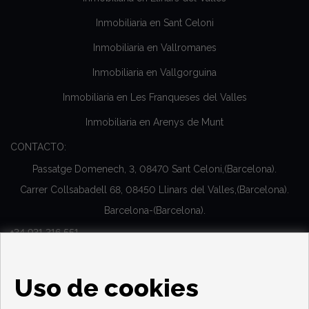
Inmobiliaria en Sant Celoni
Inmobiliaria en Vallromanes
Inmobiliaria en Vallgorguina
Inmobiliaria en Les Franqueses del Valles
Inmobiliaria en Arenys de Munt
CONTACTO:
Passatge Domenech, 3, 08470 Sant Celoni,(Barcelona).
Carrer Collsabadell 68, 08450 Llinars del Valles,(Barcelona).
Barcelona-(Barcelona).
+34 931 316 551
Cita previa
Uso de cookies