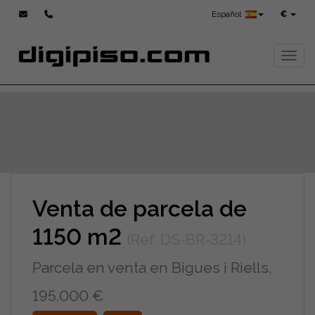
Español
€
Toggl
Venta de parcela de
1150 m2
(Ref. DS-BR-3214)
Parcela en venta en Bigues i Riells,
195.000 €