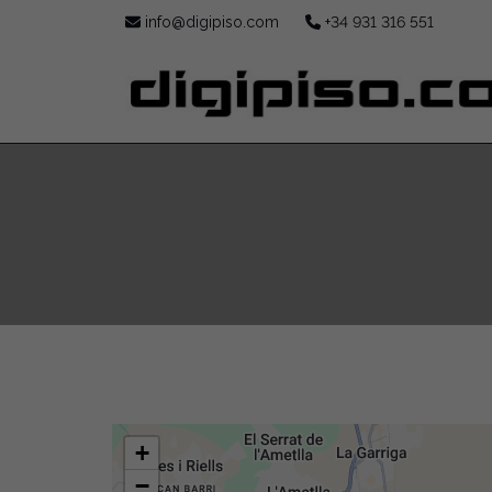
info@digipiso.com
+34 931 316 551
+
−