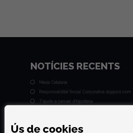
NOTÍCIES RECENTS
Masía Catalana
Responsabilitat Social Corporativa digipiso.com
T'ajudo a canviar d'hipoteca
Veure més
Ús de cookies