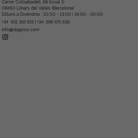
Carrer Collsabadell, 68 (local 1)
08450 Llinars del Vallès (Barcelona)
Dilluns a Divendres : 10:00 - 13:00 i 16:00 - 20:00
+34 931 316 551
|
+34 695 671 636
info@digipiso.com