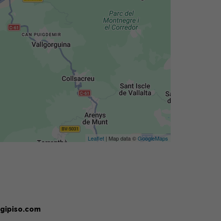
Leaflet
| Map data ©
GoogleMaps
igipiso.com