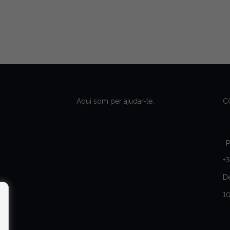
Aquí som per ajudar-te.
C
P
+3
De
10