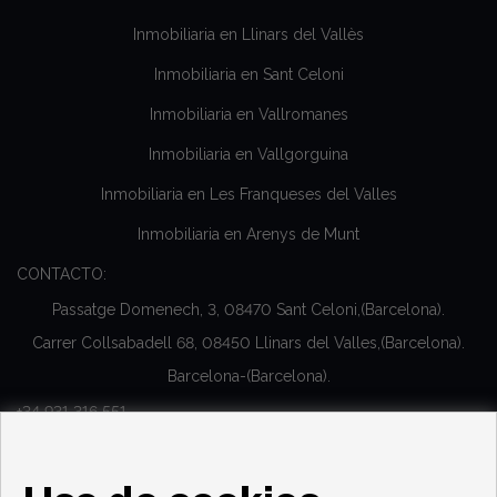
Inmobiliaria en Llinars del Vallès
Inmobiliaria en Sant Celoni
Inmobiliaria en Vallromanes
Inmobiliaria en Vallgorguina
Inmobiliaria en Les Franqueses del Valles
Inmobiliaria en Arenys de Munt
CONTACTO:
Passatge Domenech, 3, 08470 Sant Celoni,(Barcelona).
Carrer Collsabadell 68, 08450 Llinars del Valles,(Barcelona).
Barcelona-(Barcelona).
+34 931 316 551
Cita previa