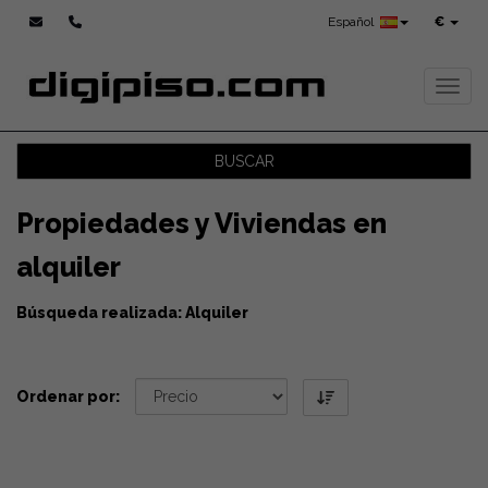
Español
€
Toggl
BUSCAR
Propiedades y Viviendas en
alquiler
Búsqueda realizada: Alquiler
Ordenar por: